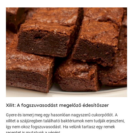
Xilit: A fogszuvasodást megelőző édesítőszer
Gyere és ismerj meg egy hasonlóan nagyszerű cukorpótlót. A
xilitet a szájüregben található baktériumok nem tudják erjeszteni,
így nem okoz fogszuvasodást. Ha velünk tartasz egy remek
receptet is mutatunk a végén!