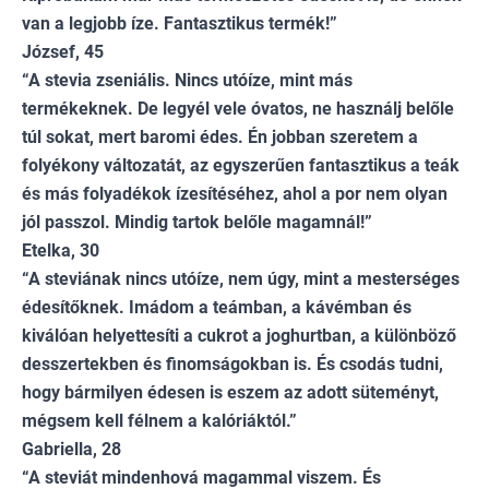
van a legjobb íze. Fantasztikus termék!”
József, 45
“A stevia zseniális. Nincs utóíze, mint más
termékeknek. De legyél vele óvatos, ne használj belőle
túl sokat, mert baromi édes. Én jobban szeretem a
folyékony változatát, az egyszerűen fantasztikus a teák
és más folyadékok ízesítéséhez, ahol a por nem olyan
jól passzol. Mindig tartok belőle magamnál!”
Etelka, 30
“A steviának nincs utóíze, nem úgy, mint a mesterséges
édesítőknek. Imádom a teámban, a kávémban és
kiválóan helyettesíti a cukrot a joghurtban, a különböző
desszertekben és finomságokban is. És csodás tudni,
hogy bármilyen édesen is eszem az adott süteményt,
mégsem kell félnem a kalóriáktól.”
Gabriella, 28
“A steviát mindenhová magammal viszem. És