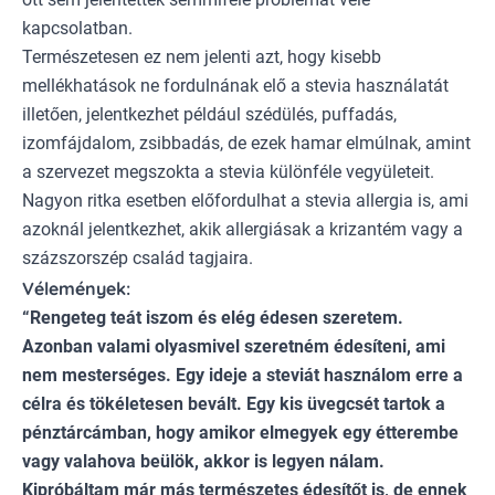
kapcsolatban.
Természetesen ez nem jelenti azt, hogy kisebb
mellékhatások ne fordulnának elő a stevia használatát
illetően, jelentkezhet például szédülés, puffadás,
izomfájdalom, zsibbadás, de ezek hamar elmúlnak, amint
a szervezet megszokta a stevia különféle vegyületeit.
Nagyon ritka esetben előfordulhat a stevia allergia is, ami
azoknál jelentkezhet, akik allergiásak a krizantém vagy a
százszorszép család tagjaira.
Vélemények:
“Rengeteg teát iszom és elég édesen szeretem.
Azonban valami olyasmivel szeretném édesíteni, ami
nem mesterséges. Egy ideje a steviát használom erre a
célra és tökéletesen bevált. Egy kis üvegcsét tartok a
pénztárcámban, hogy amikor elmegyek egy étterembe
vagy valahova beülök, akkor is legyen nálam.
Kipróbáltam már más természetes édesítőt is, de ennek