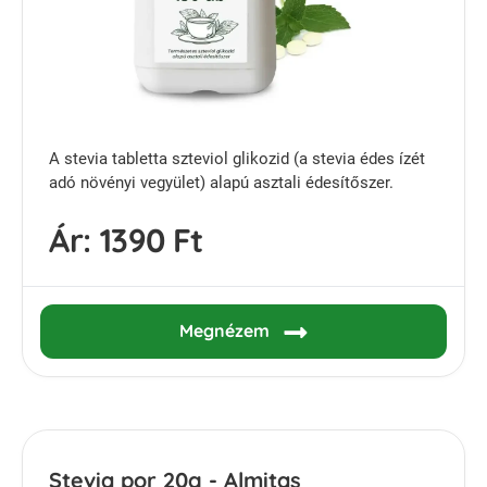
A stevia tabletta szteviol glikozid (a stevia édes ízét
adó növényi vegyület) alapú asztali édesítőszer.
Ár:
1390 Ft
Megnézem
Stevia por 20g - Almitas