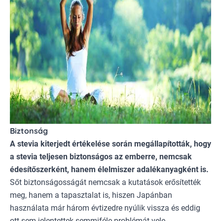
Biztonság
A
stevia kiterjedt értékelése során megállapították
, hogy
a stevia teljesen biztonságos az emberre, nemcsak
édesítőszerként, hanem élelmiszer adalékanyagként is.
Sőt biztonságosságát nemcsak a kutatások erősítették
meg, hanem a tapasztalat is, hiszen Japánban
használata már három évtizedre nyúlik vissza és eddig
ott sem jelentettek semmiféle problémát vele