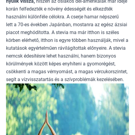
nyúlik vissza,
hiszen az őslakos dél-amerikaiak már ideje
korán felfedezték e növény édességét és elkezdték
használni különféle célokra. A cserje hamar népszerű
lett a 70-es években Japánban, mostanra az egész ázsiai
piacot meghódította. A stevia ma már itthon is széles
körben elérhető, itthon is egyre többen használják, mivel a
kutatások egyértelműen rávilágítottak előnyeire. A stevia
nemcsk édesítésre lehet használni, hanem bizonyos
körülmények között képes enyhíteni a gyomorégést,
csökkenti a magas vérnyomást, a magas vércukorszintet,
segít a vízvisszatartás és a szívproblémák kezelésében.