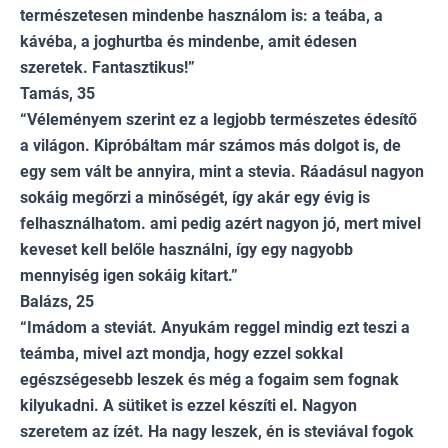
természetesen mindenbe használom is: a teába, a
kávéba, a joghurtba és mindenbe, amit édesen
szeretek. Fantasztikus!”
Tamás, 35
“Véleményem szerint ez a legjobb természetes édesítő
a világon. Kipróbáltam már számos más dolgot is, de
egy sem vált be annyira, mint a stevia. Ráadásul nagyon
sokáig megőrzi a minőségét, így akár egy évig is
felhasználhatom. ami pedig azért nagyon jó, mert mivel
keveset kell belőle használni, így egy nagyobb
mennyiség igen sokáig kitart.”
Balázs, 25
“Imádom a steviát. Anyukám reggel mindig ezt teszi a
teámba, mivel azt mondja, hogy ezzel sokkal
egészségesebb leszek és még a fogaim sem fognak
kilyukadni. A sütiket is ezzel készíti el. Nagyon
szeretem az ízét. Ha nagy leszek, én is steviával fogok